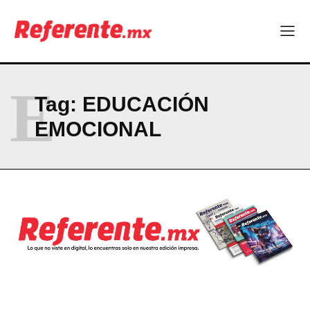
Linux nació como un hobby y hoy mueve la tecnología global
Más escuelas renovadas: fortalecen espacios para el regreso
a clases
¿Y si el futuro industrial de Chihuahua estuviera en el aire?
Los 40 ya no son la mitad de la vida: son el nuevo punto de
partida
E
Tag:
EDUCACIÓN
EMOCIONAL
Company
ABOUT
CONTACT
PRIVACY POLICY
NEWSLETTER