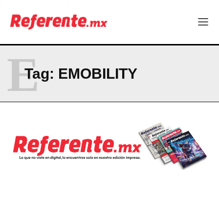
Becas internacionales abren nuevas oportunidades para
profesionistas chihuahuenses
El proyecto que cambió al mundo sin proponérselo: cómo
Linux nació como un hobby y hoy mueve la tecnología global
Más escuelas renovadas: fortalecen espacios para el regreso
E
a clases
¿Y si el futuro industrial de Chihuahua estuviera en el aire?
Tag:
EMOBILITY
Los 40 ya no son la mitad de la vida: son el nuevo punto de
partida
Company
ABOUT
CONTACT
PRIVACY POLICY
NEWSLETTER