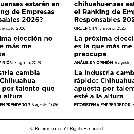
uenses estarán en
chihuahuenses es
ing de Empresas
el Ranking de Em
sables 2026?
Responsables 20
5 agosto, 2026
GREEN CITY
5 agosto, 2026
ima elección no
La próxima elecc
ue más me
es la que más me
pa
preocupa
PINIÓN
5 agosto, 2026
ANÁLISIS Y OPINIÓN
5 agosto, 
stria cambia
La industria camb
 Chihuahua
rápido: Chihuahu
 por talento que
apuesta por talen
a altura
esté a la altura
 EMPRENDEDOR
5 agosto, 2026
ECOSISTEMA EMPRENDEDOR
5
© Referente.mx. All Rights Reserved.