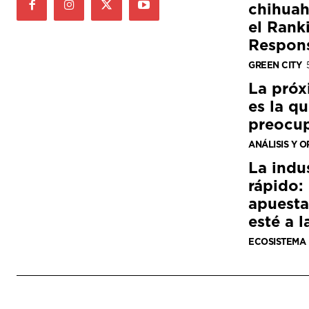
chihuah
el Rank
Respon
GREEN CITY
La próx
es la q
preocu
ANÁLISIS Y O
La indu
rápido:
apuesta
esté a l
ECOSISTEMA