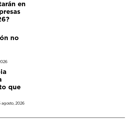
tarán en
presas
26?
ión no
2026
ia
a
to que
 agosto, 2026