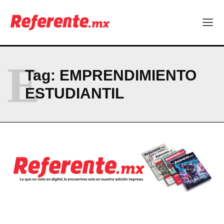
Linux nació como un hobby y hoy mueve la tecnología global
Más escuelas renovadas: fortalecen espacios para el regreso
a clases
¿Y si el futuro industrial de Chihuahua estuviera en el aire?
Los 40 ya no son la mitad de la vida: son el nuevo punto de
partida
E
Tag:
EMPRENDIMIENTO
ESTUDIANTIL
Company
ABOUT
CONTACT
PRIVACY POLICY
NEWSLETTER