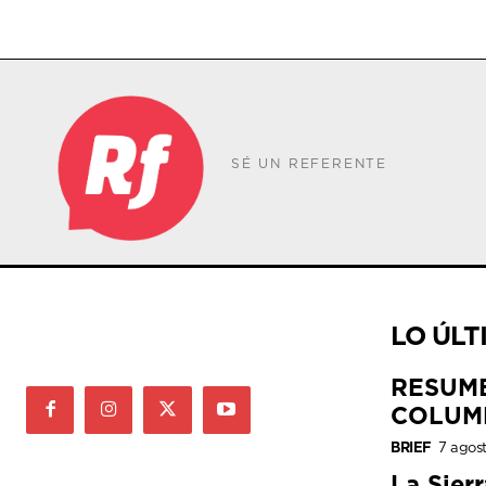
SÉ UN REFERENTE
LO ÚLT
RESUM
COLUM
BRIEF
7 agos
La Sier