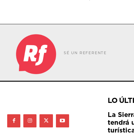
SÉ UN REFERENTE
LO ÚLT
La Sier
tendrá 
turístic