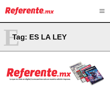
Más escuelas renovadas: fortalecen espacios para el regreso
a clases
¿Y si el futuro industrial de Chihuahua estuviera en el aire?
Los 40 ya no son la mitad de la vida: son el nuevo punto de
partida
E
Tag:
ES LA LEY
Company
ABOUT
CONTACT
PRIVACY POLICY
NEWSLETTER