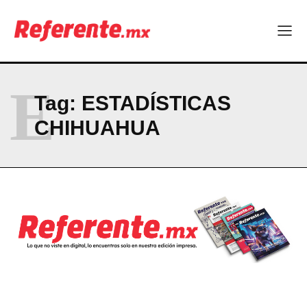
El proyecto que cambió al mundo sin proponérselo: cómo
Linux nació como un hobby y hoy mueve la tecnología global
Más escuelas renovadas: fortalecen espacios para el regreso
a clases
¿Y si el futuro industrial de Chihuahua estuviera en el aire?
E
Los 40 ya no son la mitad de la vida: son el nuevo punto de
Tag:
ESTADÍSTICAS
partida
CHIHUAHUA
Company
ABOUT
CONTACT
PRIVACY POLICY
NEWSLETTER