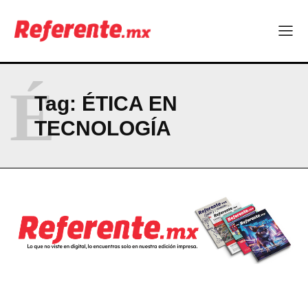
El proyecto que cambió al mundo sin proponérselo: cómo
Linux nació como un hobby y hoy mueve la tecnología global
Más escuelas renovadas: fortalecen espacios para el regreso
a clases
¿Y si el futuro industrial de Chihuahua estuviera en el aire?
É
Los 40 ya no son la mitad de la vida: son el nuevo punto de
Tag:
ÉTICA EN
partida
TECNOLOGÍA
Company
ABOUT
CONTACT
PRIVACY POLICY
NEWSLETTER