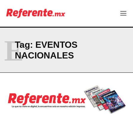
¿Qué empresas chihuahuenses estarán en el Ranking de
Empresas Responsables 2026?
Company
E
Tag:
EVENTOS
ABOUT
NACIONALES
CONTACT
PRIVACY POLICY
NEWSLETTER