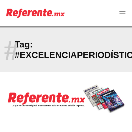
Más escuelas renovadas: fortalecen espacios para el regreso
a clases
¿Y si el futuro industrial de Chihuahua estuviera en el aire?
Los 40 ya no son la mitad de la vida: son el nuevo punto de
partida
#
Tag:
Company
#EXCELENCIAPERIODÍSTI
ABOUT
CONTACT
PRIVACY POLICY
NEWSLETTER