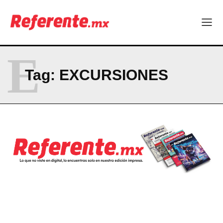
El proyecto que cambió al mundo sin proponérselo: cómo
Linux nació como un hobby y hoy mueve la tecnología global
Más escuelas renovadas: fortalecen espacios para el regreso
a clases
E
¿Y si el futuro industrial de Chihuahua estuviera en el aire?
Los 40 ya no son la mitad de la vida: son el nuevo punto de
Tag:
EXCURSIONES
partida
Company
ABOUT
CONTACT
PRIVACY POLICY
NEWSLETTER