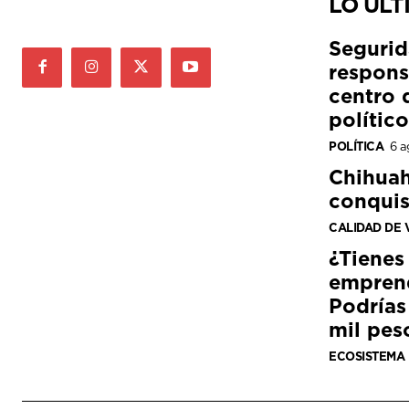
LO ÚLT
Segurid
respons
centro 
político
POLÍTICA
6 a
Chihuah
conquis
CALIDAD DE 
¿Tienes
empren
Podrías
mil pes
ECOSISTEMA