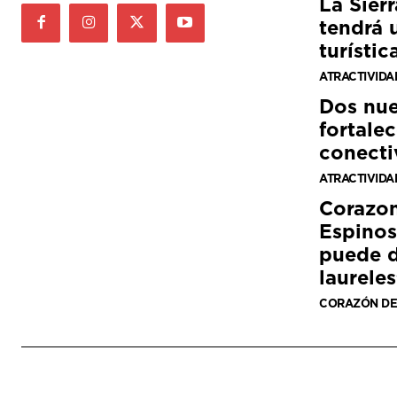
La Sier
tendrá 
turístic
ATRACTIVIDA
Dos nue
fortalec
conecti
ATRACTIVIDA
Corazon
Espinos
puede d
laureles
CORAZÓN DE