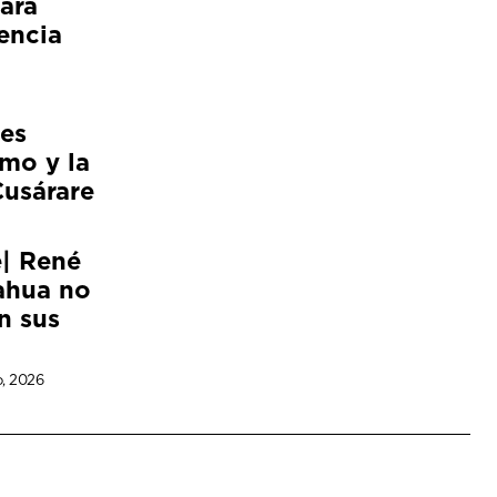
ara
encia
es
smo y la
Cusárare
e| René
ahua no
n sus
o, 2026