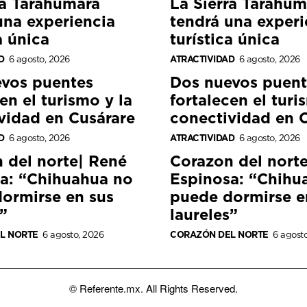
ra Tarahumara
La Sierra Tarahum
una experiencia
tendrá una experi
a única
turística única
D
6 agosto, 2026
ATRACTIVIDAD
6 agosto, 2026
vos puentes
Dos nuevos puent
en el turismo y la
fortalecen el turi
vidad en Cusárare
conectividad en 
D
6 agosto, 2026
ATRACTIVIDAD
6 agosto, 2026
 del norte| René
Corazon del nort
a: “Chihuahua no
Espinosa: “Chihu
ormirse en sus
puede dormirse e
”
laureles”
L NORTE
6 agosto, 2026
CORAZÓN DEL NORTE
6 agost
© Referente.mx. All Rights Reserved.