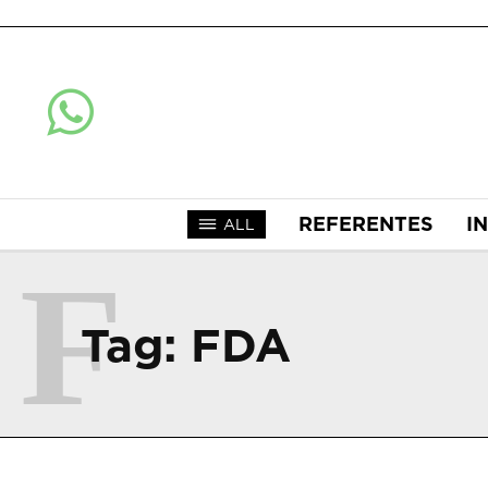
REFERENTES
I
ALL
F
Tag:
FDA