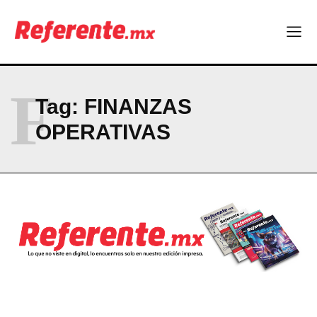
partida
RESUMEN DE COLUMNAS
Company
F
Tag:
FINANZAS
ABOUT
OPERATIVAS
CONTACT
PRIVACY POLICY
NEWSLETTER