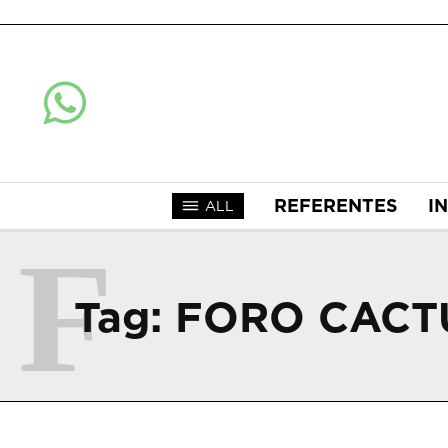
REFERENTES
I
ALL
F
Tag:
FORO CACT