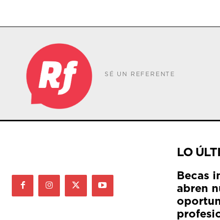
SÉ UN REFERENTE
LO ÚLT
Becas i
abren n
oportun
profesi