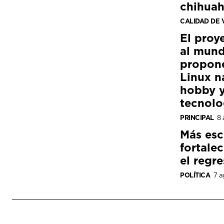
chihua
CALIDAD DE 
El proy
al mund
propon
Linux n
hobby y
tecnolo
PRINCIPAL
8 
Más esc
fortale
el regre
POLÍTICA
7 a