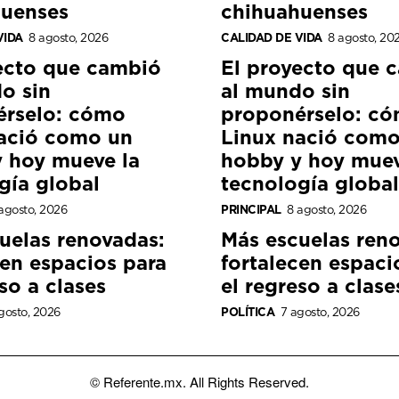
huenses
chihuahuenses
VIDA
8 agosto, 2026
CALIDAD DE VIDA
8 agosto, 20
ecto que cambió
El proyecto que 
o sin
al mundo sin
érselo: cómo
proponérselo: c
ació como un
Linux nació como
 hoy mueve la
hobby y hoy muev
gía global
tecnología global
agosto, 2026
PRINCIPAL
8 agosto, 2026
uelas renovadas:
Más escuelas ren
cen espacios para
fortalecen espaci
so a clases
el regreso a clase
gosto, 2026
POLÍTICA
7 agosto, 2026
© Referente.mx. All Rights Reserved.