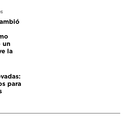
26
cambió
ómo
 un
e la
ovadas:
os para
s