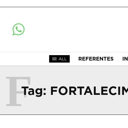
REFERENTES
I
ALL
F
Tag:
FORTALECI