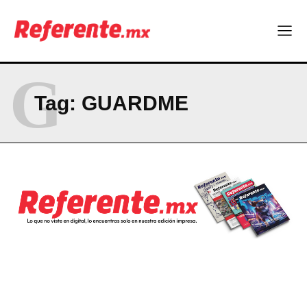
El proyecto que cambió al mundo sin proponérselo: cómo
Linux nació como un hobby y hoy mueve la tecnología global
Más escuelas renovadas: fortalecen espacios para el regreso
a clases
G
¿Y si el futuro industrial de Chihuahua estuviera en el aire?
Los 40 ya no son la mitad de la vida: son el nuevo punto de
Tag:
GUARDME
partida
Company
ABOUT
CONTACT
PRIVACY POLICY
NEWSLETTER