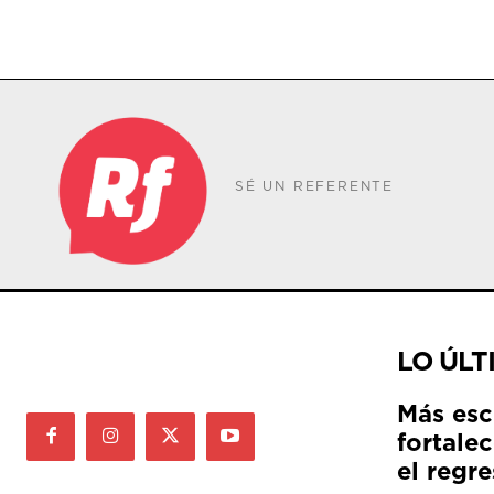
SÉ UN REFERENTE
LO ÚLT
Más esc
fortale
el regre