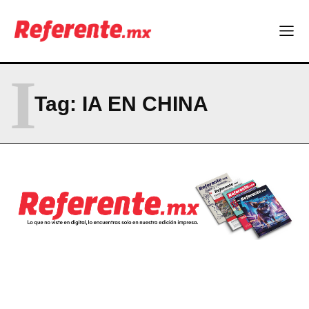
Becas internacionales abren nuevas oportunidades para
profesionistas chihuahuenses
El proyecto que cambió al mundo sin proponérselo: cómo
Linux nació como un hobby y hoy mueve la tecnología global
Más escuelas renovadas: fortalecen espacios para el regreso
I
a clases
¿Y si el futuro industrial de Chihuahua estuviera en el aire?
Tag:
IA EN CHINA
Los 40 ya no son la mitad de la vida: son el nuevo punto de
partida
Company
ABOUT
CONTACT
PRIVACY POLICY
NEWSLETTER