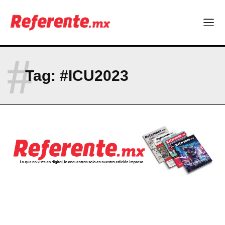
Becas internacionales abren nuevas oportunidades para
profesionistas chihuahuenses
El proyecto que cambió al mundo sin proponérselo: cómo
Linux nació como un hobby y hoy mueve la tecnología global
Más escuelas renovadas: fortalecen espacios para el regreso
#
a clases
¿Y si el futuro industrial de Chihuahua estuviera en el aire?
Tag:
#ICU2023
Los 40 ya no son la mitad de la vida: son el nuevo punto de
partida
Company
ABOUT
CONTACT
PRIVACY POLICY
NEWSLETTER