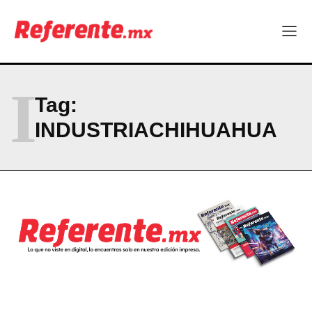
Linux nació como un hobby y hoy mueve la tecnología global
Más escuelas renovadas: fortalecen espacios para el regreso
a clases
¿Y si el futuro industrial de Chihuahua estuviera en el aire?
Los 40 ya no son la mitad de la vida: son el nuevo punto de
partida
I
Tag:
INDUSTRIACHIHUAHUA
Company
ABOUT
CONTACT
PRIVACY POLICY
NEWSLETTER