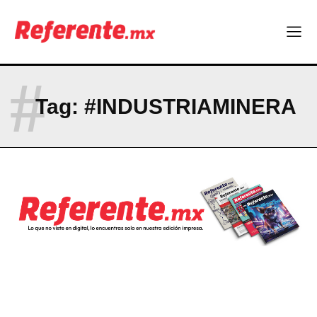
La Sierra Tarahumara tendrá una experiencia turística única
Company
#
ABOUT
Tag:
#INDUSTRIAMINERA
CONTACT
PRIVACY POLICY
NEWSLETTER