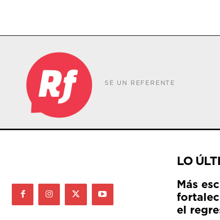
SÉ UN REFERENTE
LO ÚLT
Más esc
fortale
el regre