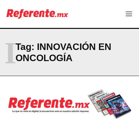
Más escuelas renovadas: fortalecen espacios para el regreso
a clases
¿Y si el futuro industrial de Chihuahua estuviera en el aire?
Los 40 ya no son la mitad de la vida: son el nuevo punto de
partida
I
Tag:
INNOVACIÓN EN
Company
ONCOLOGÍA
ABOUT
CONTACT
PRIVACY POLICY
NEWSLETTER