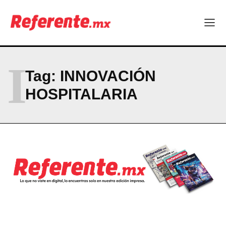
Linux nació como un hobby y hoy mueve la tecnología global
Más escuelas renovadas: fortalecen espacios para el regreso
a clases
¿Y si el futuro industrial de Chihuahua estuviera en el aire?
Los 40 ya no son la mitad de la vida: son el nuevo punto de
partida
I
Tag:
INNOVACIÓN
HOSPITALARIA
Company
ABOUT
CONTACT
PRIVACY POLICY
NEWSLETTER