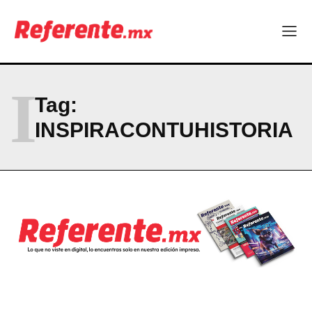
Linux nació como un hobby y hoy mueve la tecnología global
Más escuelas renovadas: fortalecen espacios para el regreso
a clases
¿Y si el futuro industrial de Chihuahua estuviera en el aire?
Los 40 ya no son la mitad de la vida: son el nuevo punto de
partida
I
Tag:
INSPIRACONTUHISTORIA
Company
ABOUT
CONTACT
PRIVACY POLICY
NEWSLETTER