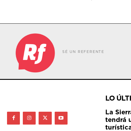
SÉ UN REFERENTE
LO ÚLT
La Sier
tendrá 
turístic