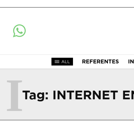
REFERENTES
I
ALL
I
Tag:
INTERNET E