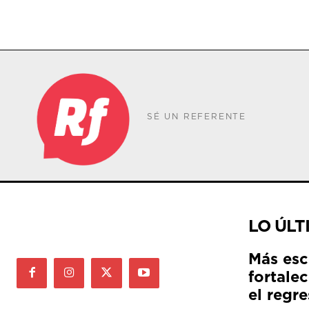
SÉ UN REFERENTE
LO ÚLT
Más esc
fortale
el regre