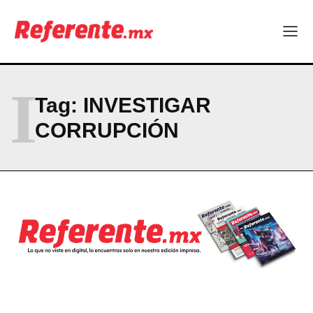
Linux nació como un hobby y hoy mueve la tecnología global
Más escuelas renovadas: fortalecen espacios para el regreso
a clases
¿Y si el futuro industrial de Chihuahua estuviera en el aire?
Los 40 ya no son la mitad de la vida: son el nuevo punto de
partida
I
Tag:
INVESTIGAR
CORRUPCIÓN
Company
ABOUT
CONTACT
PRIVACY POLICY
NEWSLETTER