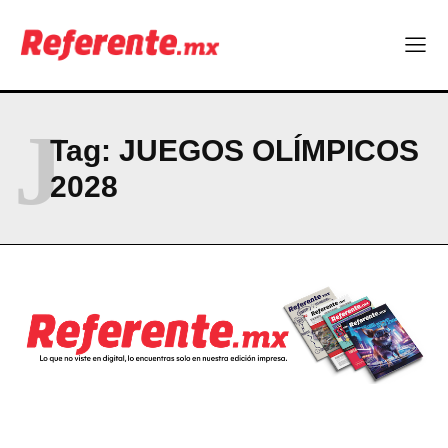
Linux nació como un hobby y hoy mueve la tecnología global
Más escuelas renovadas: fortalecen espacios para el regreso
a clases
¿Y si el futuro industrial de Chihuahua estuviera en el aire?
Los 40 ya no son la mitad de la vida: son el nuevo punto de
partida
J
Tag:
JUEGOS OLÍMPICOS
2028
Company
ABOUT
CONTACT
PRIVACY POLICY
NEWSLETTER