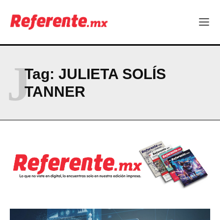
Company
ABOUT
CONTACT
J
PRIVACY POLICY
Tag:
JULIETA SOLÍS
NEWSLETTER
TANNER