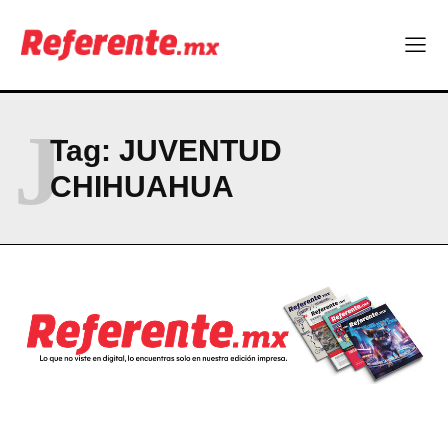
El proyecto que cambió al mundo sin proponérselo: cómo
Linux nació como un hobby y hoy mueve la tecnología global
Más escuelas renovadas: fortalecen espacios para el regreso
a clases
¿Y si el futuro industrial de Chihuahua estuviera en el aire?
J
Los 40 ya no son la mitad de la vida: son el nuevo punto de
Tag:
JUVENTUD
partida
CHIHUAHUA
Company
ABOUT
CONTACT
PRIVACY POLICY
NEWSLETTER