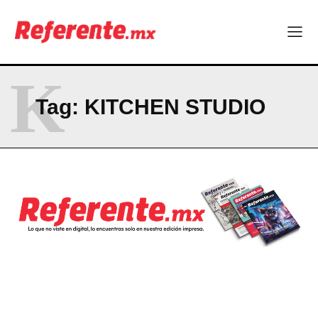
¿Qué empresas chihuahuenses estarán en el Ranking de
Empresas Responsables 2026?
K
Company
Tag:
KITCHEN STUDIO
ABOUT
CONTACT
PRIVACY POLICY
NEWSLETTER