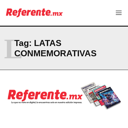
El proyecto que cambió al mundo sin proponérselo: cómo
Linux nació como un hobby y hoy mueve la tecnología global
Más escuelas renovadas: fortalecen espacios para el regreso
a clases
¿Y si el futuro industrial de Chihuahua estuviera en el aire?
L
Los 40 ya no son la mitad de la vida: son el nuevo punto de
Tag:
LATAS
partida
CONMEMORATIVAS
Company
ABOUT
CONTACT
PRIVACY POLICY
NEWSLETTER