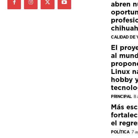
abren n
oportun
profesi
chihua
CALIDAD DE 
El proy
al mund
propon
Linux n
hobby y
tecnolo
PRINCIPAL
8 
Más esc
fortale
el regre
POLÍTICA
7 a