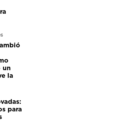
ra
26
cambió
ómo
 un
e la
ovadas:
os para
s