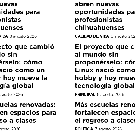
uevas
abren nuevas
idades para
oportunidades pa
onistas
profesionistas
huenses
chihuahuenses
VIDA
8 agosto, 2026
CALIDAD DE VIDA
8 agosto, 20
ecto que cambió
El proyecto que 
o sin
al mundo sin
érselo: cómo
proponérselo: c
ació como un
Linux nació como
 hoy mueve la
hobby y hoy muev
gía global
tecnología global
agosto, 2026
PRINCIPAL
8 agosto, 2026
uelas renovadas:
Más escuelas ren
cen espacios para
fortalecen espaci
so a clases
el regreso a clase
gosto, 2026
POLÍTICA
7 agosto, 2026