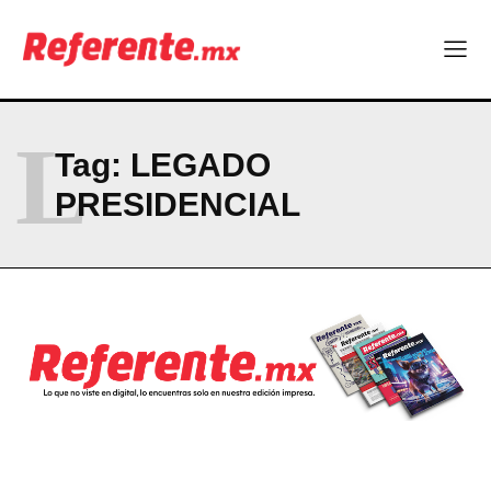
¿Qué empresas chihuahuenses estarán en el Ranking de
Empresas Responsables 2026?
Company
L
Tag:
LEGADO
ABOUT
PRESIDENCIAL
CONTACT
PRIVACY POLICY
NEWSLETTER