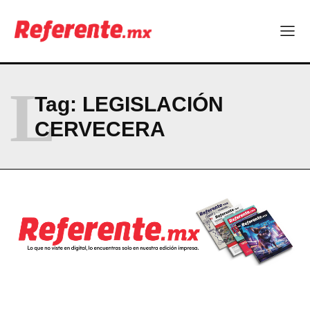
Más escuelas renovadas: fortalecen espacios para el regreso
a clases
¿Y si el futuro industrial de Chihuahua estuviera en el aire?
Los 40 ya no son la mitad de la vida: son el nuevo punto de
partida
L
Tag:
LEGISLACIÓN
Company
CERVECERA
ABOUT
CONTACT
PRIVACY POLICY
NEWSLETTER