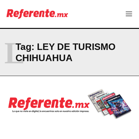
Company
ABOUT
CONTACT
L
PRIVACY POLICY
Tag:
LEY DE TURISMO
NEWSLETTER
CHIHUAHUA