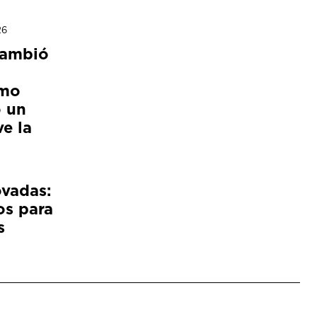
26
cambió
ómo
 un
e la
ovadas:
os para
s