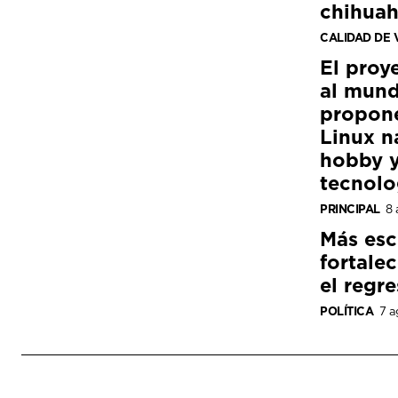
chihua
CALIDAD DE 
El proy
al mund
propon
Linux n
hobby y
tecnolo
PRINCIPAL
8 
Más esc
fortale
el regre
POLÍTICA
7 a