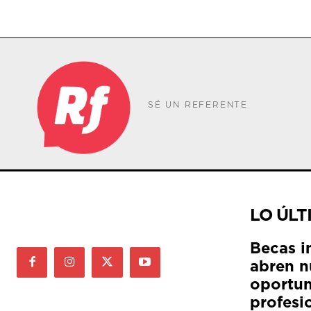
SÉ UN REFERENTE
LO ÚLT
Becas i
abren n
oportun
profesi