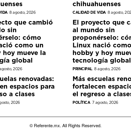
huenses
chihuahuenses
VIDA
8 agosto, 2026
CALIDAD DE VIDA
8 agosto, 20
ecto que cambió
El proyecto que 
o sin
al mundo sin
érselo: cómo
proponérselo: c
ació como un
Linux nació como
 hoy mueve la
hobby y hoy muev
gía global
tecnología global
agosto, 2026
PRINCIPAL
8 agosto, 2026
uelas renovadas:
Más escuelas ren
cen espacios para
fortalecen espaci
so a clases
el regreso a clase
gosto, 2026
POLÍTICA
7 agosto, 2026
© Referente.mx. All Rights Reserved.