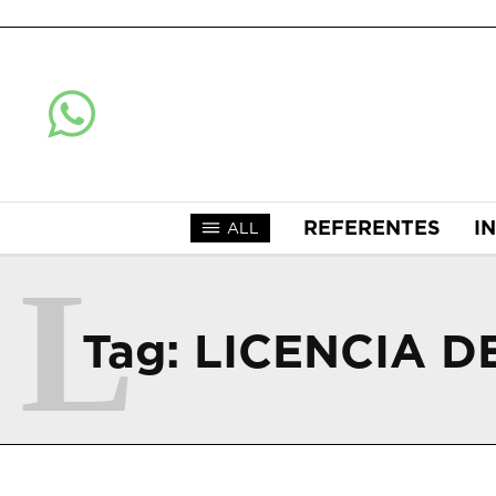
REFERENTES
I
ALL
L
Tag:
LICENCIA D