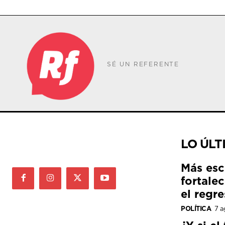
SÉ UN REFERENTE
LO ÚLT
Más esc
fortale
el regre
POLÍTICA
7 a