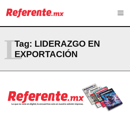
Linux nació como un hobby y hoy mueve la tecnología global
Más escuelas renovadas: fortalecen espacios para el regreso
a clases
¿Y si el futuro industrial de Chihuahua estuviera en el aire?
Los 40 ya no son la mitad de la vida: son el nuevo punto de
partida
L
Tag:
LIDERAZGO EN
EXPORTACIÓN
Company
ABOUT
CONTACT
PRIVACY POLICY
NEWSLETTER