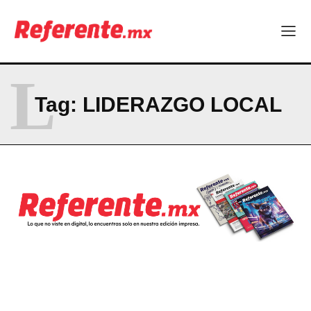
Becas internacionales abren nuevas oportunidades para
profesionistas chihuahuenses
El proyecto que cambió al mundo sin proponérselo: cómo
Linux nació como un hobby y hoy mueve la tecnología global
L
Más escuelas renovadas: fortalecen espacios para el regreso
a clases
Tag:
LIDERAZGO LOCAL
Technology
Hormony, startup chihuahuense, es nominada a los MedTech
World Awards
Uno de cada cuatro trabajadores en Chihuahua no tiene estas
prestaciones
Becas internacionales abren nuevas oportunidades para
profesionistas chihuahuenses
El proyecto que cambió al mundo sin proponérselo: cómo
Linux nació como un hobby y hoy mueve la tecnología global
Más escuelas renovadas: fortalecen espacios para el regreso
a clases