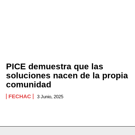
Company
ABOUT
CONTACT
PRIVACY POLICY
NEWSLETTER
PICE demuestra que las
soluciones nacen de la propia
comunidad
FECHAC
3 Junio, 2025