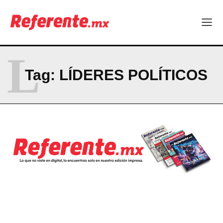
La Sierra Tarahumara tendrá una experiencia turística única
Company
L
ABOUT
Tag:
LÍDERES POLÍTICOS
CONTACT
PRIVACY POLICY
NEWSLETTER