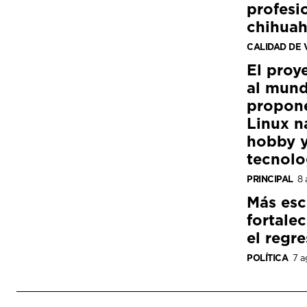
profesi
chihua
CALIDAD DE 
El proy
al mund
propon
Linux n
hobby y
tecnolo
PRINCIPAL
8 
Más esc
fortale
el regre
POLÍTICA
7 a