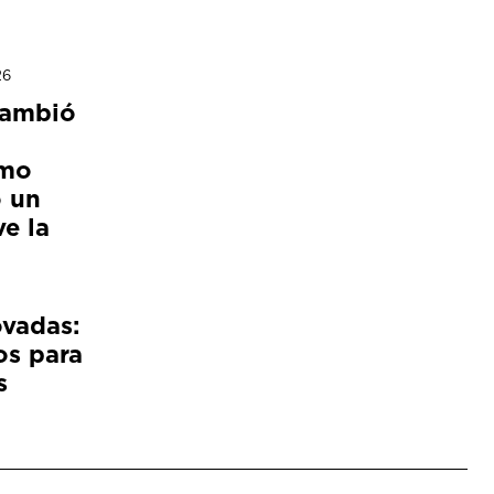
26
cambió
ómo
 un
e la
ovadas:
os para
s