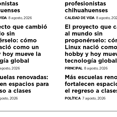
onistas
profesionistas
huenses
chihuahuenses
VIDA
8 agosto, 2026
CALIDAD DE VIDA
8 agosto, 20
ecto que cambió
El proyecto que 
o sin
al mundo sin
érselo: cómo
proponérselo: c
ació como un
Linux nació como
 hoy mueve la
hobby y hoy muev
gía global
tecnología global
agosto, 2026
PRINCIPAL
8 agosto, 2026
uelas renovadas:
Más escuelas ren
cen espacios para
fortalecen espaci
so a clases
el regreso a clase
gosto, 2026
POLÍTICA
7 agosto, 2026