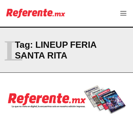
Company
ABOUT
L
Tag:
LINEUP FERIA
CONTACT
SANTA RITA
PRIVACY POLICY
NEWSLETTER