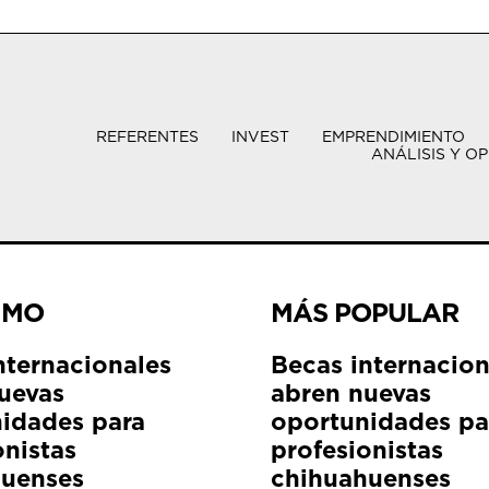
REFERENTES
INVEST
EMPRENDIMIENTO
ANÁLISIS Y OP
IMO
MÁS POPULAR
nternacionales
Becas internacion
uevas
abren nuevas
idades para
oportunidades pa
onistas
profesionistas
huenses
chihuahuenses