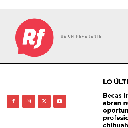
SÉ UN REFERENTE
LO ÚLT
Becas i
abren n
oportun
profesi
chihua