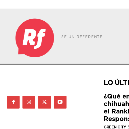
SÉ UN REFERENTE
LO ÚLT
¿Qué e
chihuah
el Rank
Respon
GREEN CITY