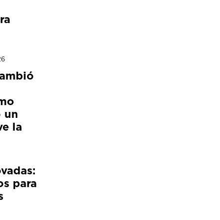
ra
26
cambió
ómo
 un
e la
ovadas:
os para
s