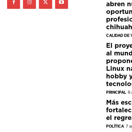
abren n
oportun
profesi
chihua
CALIDAD DE 
El proy
al mund
propon
Linux n
hobby y
tecnolo
PRINCIPAL
8 
Más esc
fortale
el regre
POLÍTICA
7 a