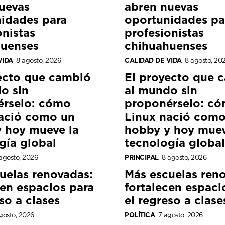
uevas
abren nuevas
idades para
oportunidades pa
onistas
profesionistas
huenses
chihuahuenses
VIDA
8 agosto, 2026
CALIDAD DE VIDA
8 agosto, 20
ecto que cambió
El proyecto que 
o sin
al mundo sin
érselo: cómo
proponérselo: c
ació como un
Linux nació como
 hoy mueve la
hobby y hoy muev
gía global
tecnología global
agosto, 2026
PRINCIPAL
8 agosto, 2026
uelas renovadas:
Más escuelas ren
cen espacios para
fortalecen espaci
so a clases
el regreso a clase
gosto, 2026
POLÍTICA
7 agosto, 2026